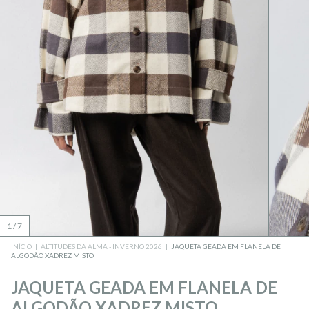
1
/
7
INÍCIO
|
ALTITUDES DA ALMA - INVERNO 2026
|
JAQUETA GEADA EM FLANELA DE
ALGODÃO XADREZ MISTO
JAQUETA GEADA EM FLANELA DE
ALGODÃO XADREZ MISTO