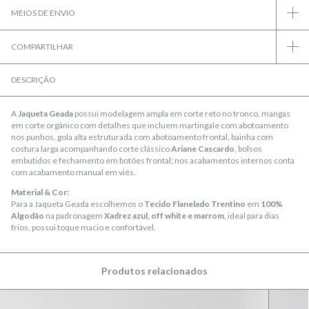
MEIOS DE ENVIO
COMPARTILHAR
DESCRIÇÃO
A
Jaqueta Geada
possui modelagem ampla em corte reto no tronco, mangas
em corte orgânico com detalhes que incluem martingale com abotoamento
nos punhos, gola alta estruturada com abotoamento frontal, bainha com
costura larga acompanhando corte clássico
Ariane Cascardo
, bolsos
embutidos e fechamento em botões frontal; nos acabamentos internos conta
com acabamento manual em viés.
Material & Cor:
Para a Jaqueta Geada escolhemos o
Tecido Flanelado Trentino
em
100%
Algodão
na padronagem
Xadrez azul, off white e marrom
, ideal para dias
frios, possui toque macio e confortável.
Produtos relacionados