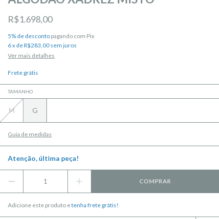
R$1.698,00
5% de desconto
pagando com Pix
6
x
de
R$283,00
sem juros
Ver mais detalhes
Frete grátis
TAMANHO
M
G
Guia de medidas
Atenção, última peça!
Adicione este produto e
tenha frete grátis!