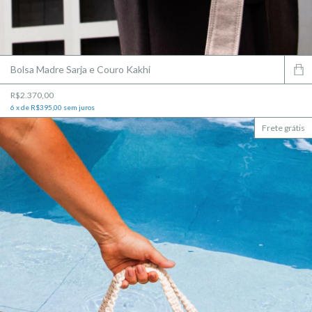
Bolsa Madre Sarja e Couro Kakhi
R$2.370,00
6
x
de
R$395,00
sem juros
Frete grátis