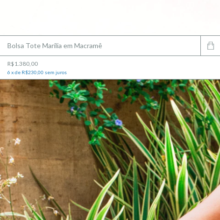
Bolsa Tote Marília em Macramê
R$1.380,00
6
x
de
R$230,00
sem juros