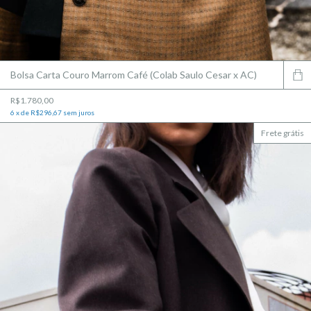
Bolsa Carta Couro Marrom Café (Colab Saulo Cesar x AC)
R$1.780,00
6
x
de
R$296,67
sem juros
Frete grátis