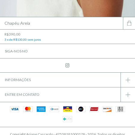
Chapéu Areia
R$390,00
3
x
de
R$130,00
sem juros
SIGA-NOS NO
INFORMAÇÕES
ENTRE EM CONTATO
Copyright Ariane Cascardo - 47538181000178 - 2026. Todos os direitos