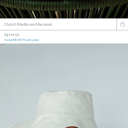
Clutch Marília em Macramê
R$599,00
4
x
de
R$149,75
sem juros