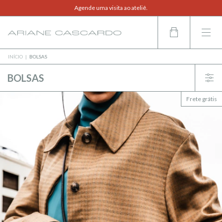
Agende uma visita ao ateliê.
Compre também pelo WhatsApp.
INÍCIO
|
BOLSAS
BOLSAS
Frete grátis