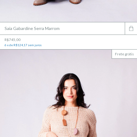
Saia Gabardine Serra Marrom
R$745,00
6
x
de
R$124,17
sem juros
Frete grátis