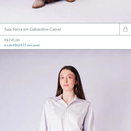
Saia Serra em Gabardine Camel
R$745,00
6
x
de
R$124,17
sem juros