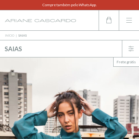
Agende uma visita ao ateliê.
Compre também pelo WhatsApp.
INÍCIO
|
SAIAS
SAIAS
Frete grátis