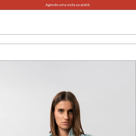
Agende uma visita ao ateliê.
Compre também pelo WhatsApp.