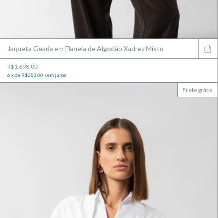
Jaqueta Geada em Flanela de Algodão Xadrez Misto
R$1.698,00
6
x
de
R$283,00
sem juros
Frete grátis