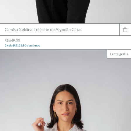
Camisa Neblina Tricoline de Algodão Cinza
R$649,00
5
x
de
R$129,80
sem juros
Frete grátis