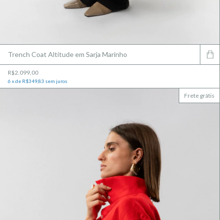
Trench Coat Altitude em Sarja Marinho
R$2.099,00
6
x
de
R$349,83
sem juros
Frete grátis