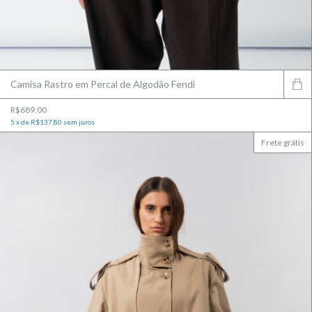
Camisa Rastro em Percal de Algodão Fendi
R$689,00
5
x
de
R$137,80
sem juros
Frete grátis