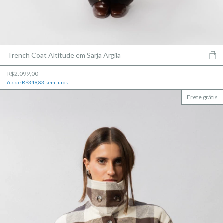
Trench Coat Altitude em Sarja Argila
R$2.099,00
6
x
de
R$349,83
sem juros
Frete grátis