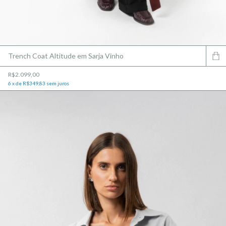
Trench Coat Altitude em Sarja Vinho
R$2.099,00
6
x
de
R$349,83
sem juros