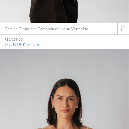
Camisa Condessa Cambraia de Linho Vermelho
R$1.189,00
6
x
de
R$198,17
sem juros