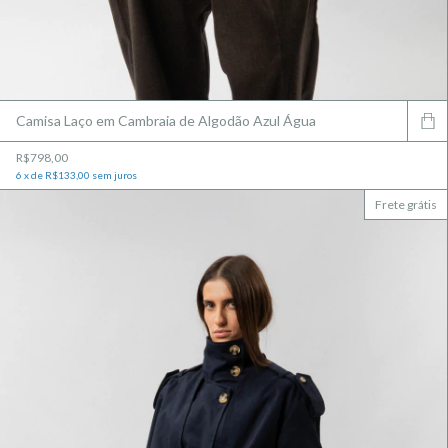
Camisa Laço em Cambraia de Algodão Azul Água
R$798,00
6
x
de
R$133,00
sem juros
Frete grátis