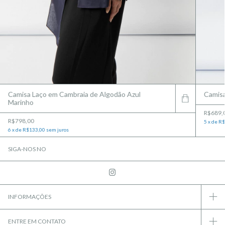
Camisa Laço em Cambraia de Algodão Azul
Camisa
Marinho
R$689,
R$798,00
5
x
de
R$
6
x
de
R$133,00
sem juros
SIGA-NOS NO
INFORMAÇÕES
ENTRE EM CONTATO