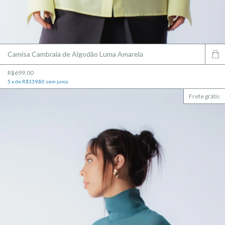
Camisa Cambraia de Algodão Luma Amarela
R$699,00
5
x
de
R$139,80
sem juros
Frete grátis