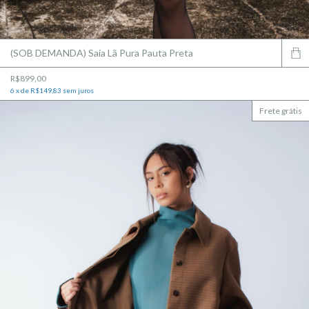
(SOB DEMANDA) Saia Lã Pura Pauta Preta
R$899,00
6
x
de
R$149,83
sem juros
Frete grátis