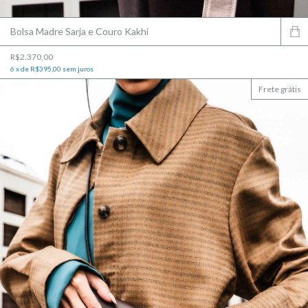
Bolsa Madre Sarja e Couro Kakhi
R$2.370,00
6
x
de
R$395,00
sem juros
Frete grátis