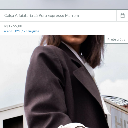
Calça Alfaiataria Lã Pura Expresso Marrom
R$1.699,00
6
x
de
R$283,17
sem juros
Frete grátis