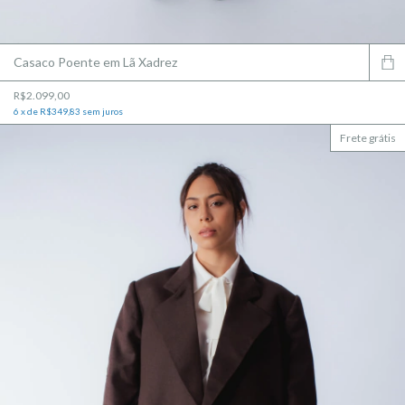
Casaco Poente em Lã Xadrez
R$2.099,00
6
x
de
R$349,83
sem juros
Frete grátis