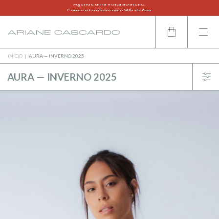
Agende uma visita ao ateliê.
Compre também pelo WhatsApp.
INÍCIO
|
AURA — INVERNO 2025
AURA — INVERNO 2025